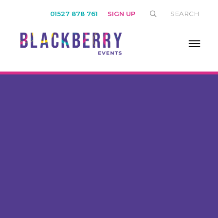
01527 878 761
SIGN UP